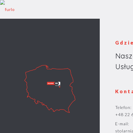
Gdzi
Nasz
Usług
Kont
Telefon:
+48 22 
E-mail:
stolarni