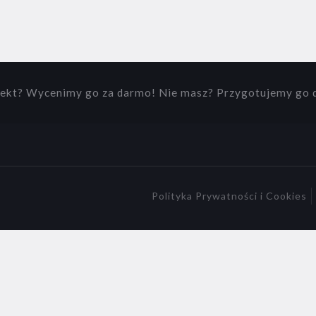
ekt? Wycenimy go za darmo! Nie masz? Przygotujemy go d
Polityka Prywatności i Cookies