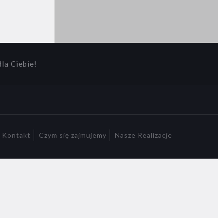
la Ciebie!
Kontakt
Czym się zajmujemy
Nasze Realizacje